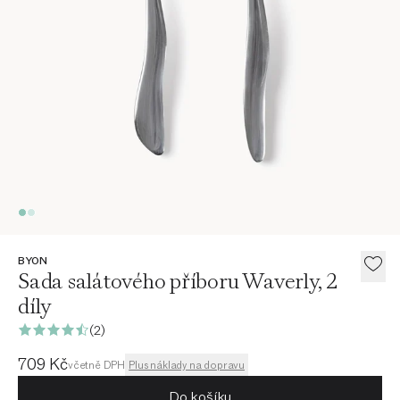
BYON
Sada salátového příboru Waverly, 2
díly
(2)
Aktuální cena
709 Kč
včetně DPH
Plus náklady na dopravu
Do košíku