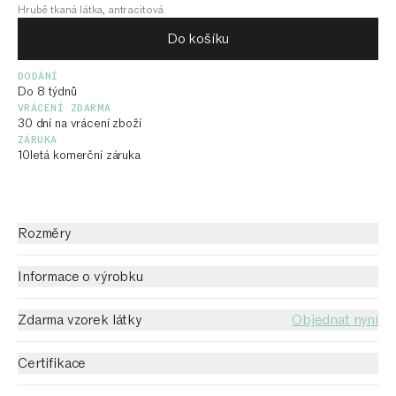
Hrubě tkaná látka, antracitová
Do košíku
DODÁNÍ
Do 8 týdnů
VRÁCENÍ ZDARMA
30 dní na vrácení zboží
ZÁRUKA
10letá komerční záruka
Rozměry
Informace o výrobku
Zdarma vzorek látky
Objednat nyní
Certifikace