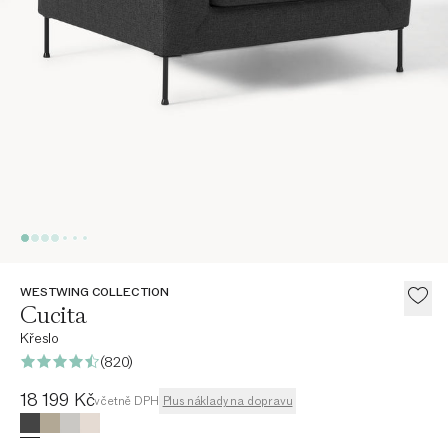
WESTWING COLLECTION
Cucita
Křeslo
(820)
Aktuální cena
18 199 Kč
včetně DPH
Plus náklady na dopravu