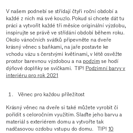
V našem podnebí se střídají čtyři roční období a
každé z nich má své kouzlo. Pokud si chcete dát tu
práci a vytvořit každé tři měsíce originální výzdobu,
inspirujte se právě ve střídání období během roku.
Okolo vánočních svátků připevněte na dveře
krásný věnec s baňkami, na jaře postavte ke
vchodu vázu s čerstvými květinami, v létě osvěžte
prostor barevnou výzdobou a na
podzim
se hodí
dýňové doplňky se svíčkami.
TIP!
Podzimní barvy v
interiéru pro rok 2021
Věnec pro každou příležitost
Krásný věnec na dveře si také můžete vyrobit či
pořídit s celoročním využitím. Slaďte jeho barvu a
materiál s exteriérem domu a vytvořte tak
nadčasovou ozdobu vstupu do domu.
TIP!
10