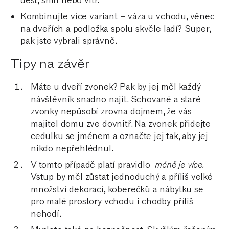
déšť, sníh nebo vítr.
Kombinujte více variant – váza u vchodu, věnec
na dveřích a podložka spolu skvěle ladí? Super,
pak jste vybrali správně.
Tipy na závěr
Máte u dveří zvonek? Pak by jej měl každý
návštěvník snadno najít. Schované a staré
zvonky nepůsobí zrovna dojmem, že vás
majitel domu zve dovnitř. Na zvonek přidejte
cedulku se jménem a označte jej tak, aby jej
nikdo nepřehlédnul.
V tomto případě platí pravidlo
méně je více.
Vstup by měl zůstat jednoduchý a příliš velké
množství dekorací, koberečků a nábytku se
pro malé prostory vchodu i chodby příliš
nehodí.