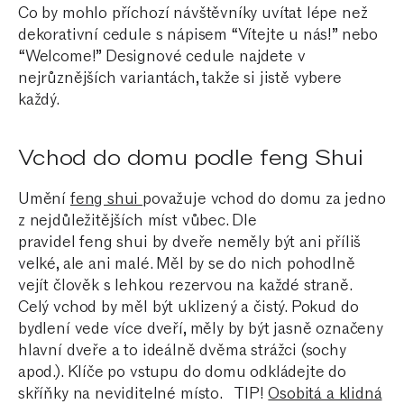
Co by mohlo příchozí návštěvníky uvítat lépe než
dekorativní cedule s nápisem “Vítejte u nás!” nebo
“Welcome!” Designové cedule najdete v
nejrůznějších variantách, takže si jistě vybere
každý.
Vchod do domu podle feng Shui
Umění
feng shui
považuje vchod do domu za jedno
z nejdůležitějších míst vůbec. Dle
pravidel feng shui by dveře neměly být ani příliš
velké, ale ani malé. Měl by se do nich pohodlně
vejít člověk s lehkou rezervou na každé straně.
Celý vchod by měl být uklizený a čistý. Pokud do
bydlení vede více dveří, měly by být jasně označeny
hlavní dveře a to ideálně dvěma strážci (sochy
apod.). Klíče po vstupu do domu odkládejte do
skříňky na neviditelné místo.
TIP!
Osobitá a klidná