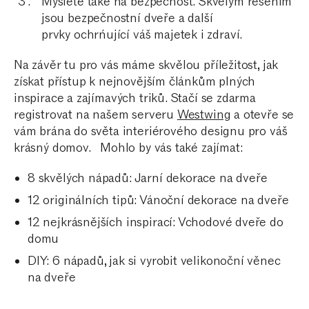
Myslete také na bezpečnost. Skvělým řešením
jsou bezpečnostní dveře a další
prvky ochrńující váš majetek i zdraví.
Na závěr tu pro vás máme skvělou příležitost, jak
získat přístup k nejnovějším článkům plných
inspirace a zajímavých triků. Stačí se zdarma
registrovat na našem serveru
Westwing
a otevře se
vám brána do světa interiérového designu pro váš
krásný domov.
Mohlo by vás také zajímat:
8 skvělých nápadů: Jarní dekorace na dveře
12 originálních tipů: Vánoční dekorace na dveře
12 nejkrásnějších inspirací: Vchodové dveře do
domu
DIY: 6 nápadů, jak si vyrobit velikonoční věnec
na dveře