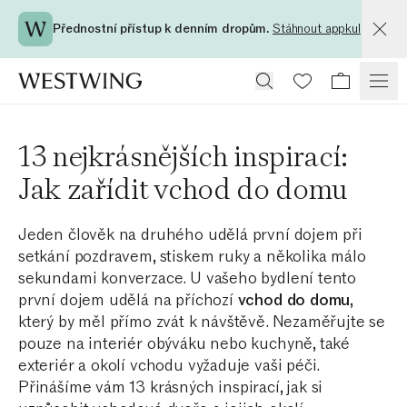
Přednostní přístup k denním dropům.
Stáhnout appku!
13 nejkrásnějších inspirací:
Jak zařídit vchod do domu
Jeden člověk na druhého udělá první dojem při
setkání pozdravem, stiskem ruky a několika málo
sekundami konverzace. U vašeho bydlení tento
první dojem udělá na příchozí
vchod do domu
,
který by měl přímo zvát k návštěvě. Nezaměřujte se
pouze na interiér obýváku nebo kuchyně, také
exteriér a okolí vchodu vyžaduje vaši péči.
Přinášíme vám 13 krásných inspirací, jak si