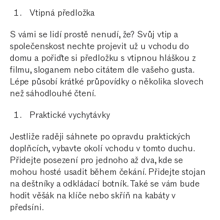
Vtipná předložka
S vámi se lidí prostě nenudí, že? Svůj vtip a
společenskost nechte projevit už u vchodu do
domu a pořiďte si předložku s vtipnou hláškou z
filmu, sloganem nebo citátem dle vašeho gusta.
Lépe působí krátké průpovídky o několika slovech
než sáhodlouhé čtení.
Praktické vychytávky
Jestliže raději sáhnete po opravdu praktických
doplňcích, vybavte okolí vchodu v tomto duchu.
Přidejte posezení pro jednoho až dva, kde se
mohou hosté usadit během čekání. Přidejte stojan
na deštníky a odkládací botník. Také se vám bude
hodit věšák na klíče nebo skříň na kabáty v
předsíni.